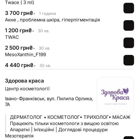
Twace ( 3 ml)
3 700
грн
₴
•
1 година
Акне , проблемна шкіра, гіперпігментація
1 200
грн
₴
•
30 хв.
TWAC
2 500
грн
₴
•
30 хв.
MesoXanthin_F199
4 440
грн
₴
•
30 хв.
Здорова краса
Центр косметології
Івано-Франківськ,
вул. Пилипа Орлика,
7А
ДЕРМАТОЛОГ • КОСМЕТОЛОГ• ТРИХОЛОГ• МАСАЖ
Працюють тільки косметологи з вищою освітою
Апаратні | Ін‘єкційні | Доглядові процедури
Мезотерапія