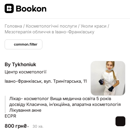
Головна
/
Косметологічні послуги
/
Уколи краси
/
Мезотерапія обличчя в Івано-Франківську
common.filter
By Tykhoniuk
Центр косметології
Івано-Франківськ,
вул. Тринітарська, 11
Лікар- косметолог Вища медична освіта 5 років
досвіду Класична, ін’єкційна, апаратна косметологія
Лікування акне
ECPR
800
грн
₴
•
30 хв.