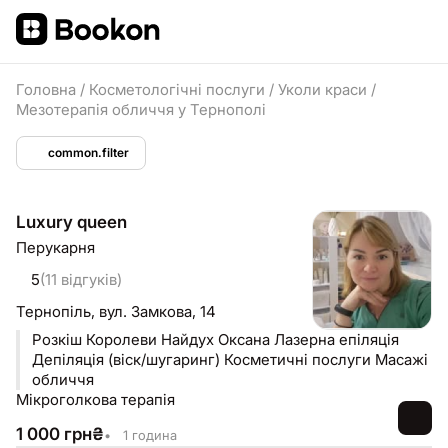
Головна
/
Косметологічні послуги
/
Уколи краси
/
Мезотерапія обличчя у Тернополі
common.filter
Luxury queen
Перукарня
5
(11 відгуків)
Тернопіль,
вул. Замкова, 14
Розкіш Королеви Найдух Оксана Лазерна епіляція
Депіляція (віск/шугаринг) Косметичні послуги Масажі
обличчя
Мікроголкова терапія
1 000
грн
₴
•
1 година