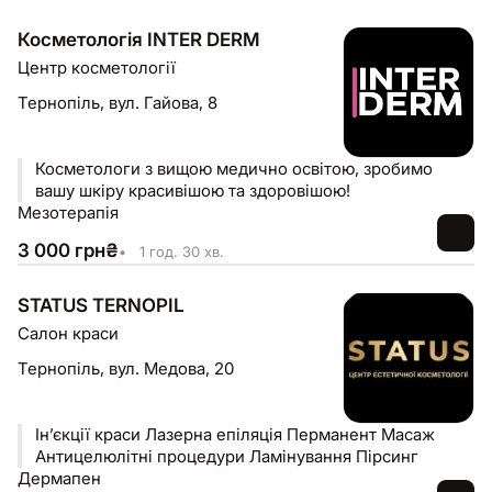
Косметологія INTER DERM
Центр косметології
Тернопіль,
вул. Гайова, 8
Косметологи з вищою медично освітою, зробимо
вашу шкіру красивішою та здоровішою!
Мезотерапія
3 000
грн
₴
•
1 год. 30 хв.
STATUS TERNOPIL
Салон краси
Тернопіль,
вул. Медова, 20
Інʼєкції краси Лазерна епіляція Перманент Масаж
Антицелюлітні процедури Ламінування Пірсинг
Дермапен