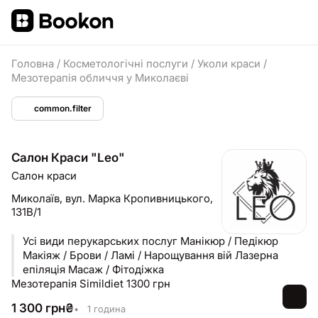
Головна
/
Косметологічні послуги
/
Уколи краси
/
Мезотерапія обличчя у Миколаєві
common.filter
Салон Краси "Leo"
Салон краси
Миколаїв,
вул. Марка Кропивницького,
131В/1
Усі види перукарських послуг Манікюр / Педікюр
Макіяж / Брови / Ламі / Нарощування вій Лазерна
епіляція Масаж / Фітодіжка
Мезотерапія Simildiet 1300 грн
1 300
грн
₴
•
1 година