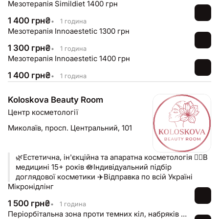
Мезотерапія Simildiet 1400 грн
1 400
грн
₴
•
1 година
Мезотерапія Innoaestetic 1300 грн
1 300
грн
₴
•
1 година
Мезотерапія Innoaestetic 1400 грн
1 400
грн
₴
•
1 година
Koloskova Beauty Room
Центр косметології
Миколаїв,
просп. Центральний, 101
🌿Естетична, ін'єкційна та апаратна косметологія 👩‍⚕️В
медицині 15+ років 🪷Індивідуальний підбір
доглядової косметики ✈️Відправка по всій Україні
Мікронідлінг
1 500
грн
₴
•
1 година
Періорбітальна зона проти темних кіл, набряків та гриж (Південна Корея)