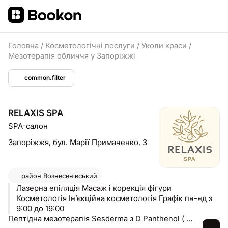
Головна
/
Косметологічні послуги
/
Уколи краси
/
Мезотерапія обличчя у Запоріжжі
common.filter
RELAXIS SPA
SPA-салон
Запоріжжя,
бул. Марії Примаченко, 3
район
Вознесенівський
Лазерна епіляція Масаж і корекція фігури
Косметологія Інʼєкційна косметологія Графік пн-нд з
9:00 до 19:00
Пептідна мезотерапія Sesderma з D Panthenol ( зволоження)