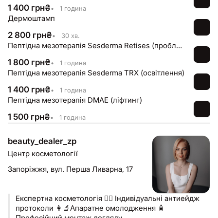
1 400
грн
₴
•
1 година
Дермоштамп
2 800
грн
₴
•
30 хв.
Пептідна мезотерапія Sesderma Retises (проблемна жирна шкіра)
1 800
грн
₴
•
1 година
Пептідна мезотерапія Sesderma TRX (освітлення)
1 400
грн
₴
•
1 година
Пептідна мезотерапія DMAE (ліфтинг)
1 500
грн
₴
•
1 година
beauty_dealer_zp
Центр косметології
Запоріжжя,
вул. Перша Ливарна, 17
Експертна косметологія 🧚‍♀️ Індивідуальні антиейдж
протоколи 👩‍🔬Апаратне омолодження 🧴
Професійний монтаж догляду