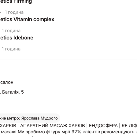
etics Firming
•
1 година
etics Vitamin complex
1 година
etics Idebone
1 година
 салон
. Багалія, 5
че метро: Ярослава Мудрого
АРКІВ | АПАРАТНИЙ МАСАЖ ХАРКІВ | ЕНДОСФЕРА | RF ЛІФТИН
апаратні масажі Ми зробимо фігуру мрії 92% кл