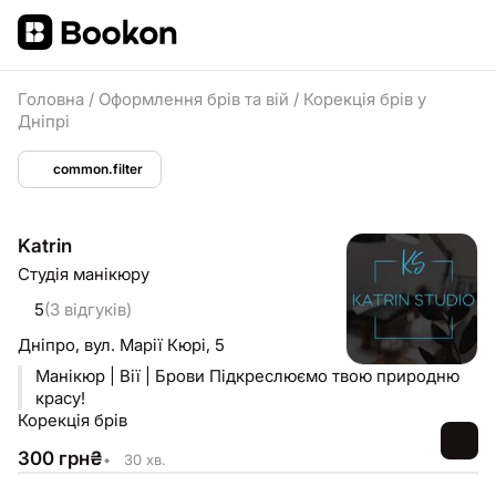
Головна
/
Оформлення брів та вій
/
Корекція брів у
Дніпрі
common.filter
Katrin
Студія манікюру
5
(3 відгуків)
Дніпро,
вул. Марії Кюрі, 5
Манікюр | Вії | Брови Підкреслюємо твою природню
красу!
Корекція брів
300
грн
₴
•
30 хв.