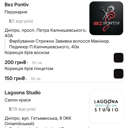
Bez Pontiv
Перукарня
5
(1 відгуків)
Дніпро,
просп. Петра Калнишевського,
40А
Фарбування Стрижки Завивка волосся Манікюр.
Педикюр П.Калнишевського, 40а
Корекція брів воском
200
грн
₴
•
30 хв.
Корекція брів пінцетом
150
грн
₴
•
30 хв.
Lagoona Studio
Салон краси
5
(19 відгуків)
Дніпро,
вул. Гетьманська, 9 (ЖК
Олімпійський)