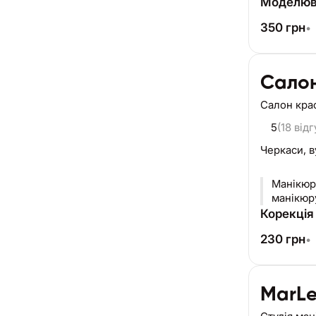
Моделюв
350
грн
•
Салон
Салон кра
5
(18 відг
Черкаси,
в
Манікюр 
манікюру
Корекція 
230
грн
•
MarL