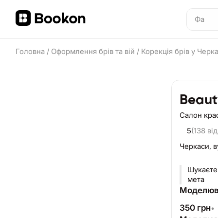
Головна
/
Оформлення брів та вій
/
Корекція брів у Черк
Beauty
Салон кра
5
(138 від
Черкаси,
в
Шукаєте 
мета
Моделюв
350
грн
•