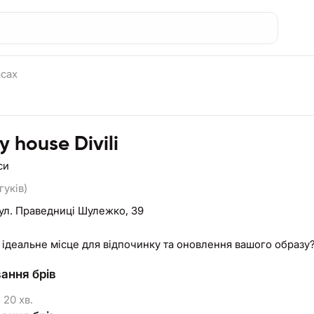
асах
 house Divili
си
гуків)
ул. Праведниці Шулежко, 39
ідеальне місце для відпочинку та оновлення вашого образу? 
ання брів
20 хв.