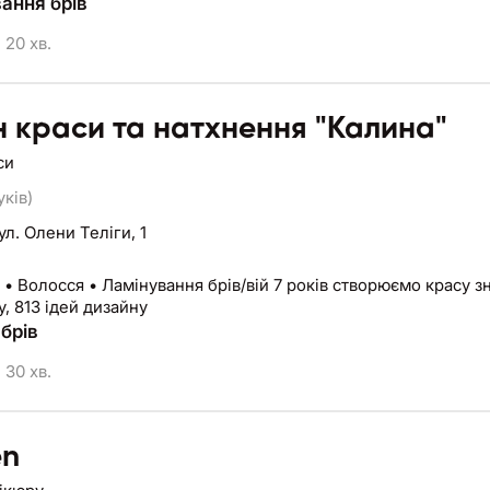
ання брів
20 хв.
 краси та натхнення "Калина"
си
уків)
ул. Олени Теліги, 1
• Волосся • Ламінування брів/вій 7 років створюємо красу зн
, 813 ідей дизайну
брів
30 хв.
en