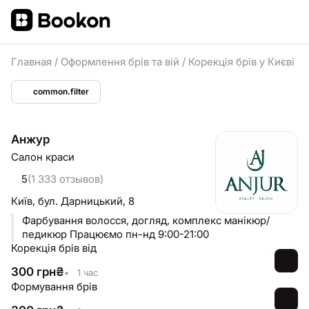
Главная
/
Оформлення брів та вій
/
Корекція брів у Києві
common.filter
Анжур
Салон краси
5
(1 333 отзывов)
Київ,
бул. Дарницький, 8
Фарбування волосся, догляд, комплекс манікюр/
педикюр Працюємо пн-нд 9:00-21:00
Корекція брів від
300
грн
₴
•
1 час
Формування брів