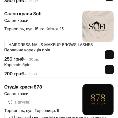
350
грн
₴
•
30 хв.
Салон краси Sofi
Салон краси
Тернопіль,
вул. 15-го Квітня, 15
HAIRDRESS NAILS MAKEUP BROWS LASHES
Первинна корекція брів
250
грн
₴
•
30 хв.
Корекція брів
200
грн
₴
•
15 хв.
Студія краси 878
Салон краси
5
(1 відгуків)
Тернопіль,
вул. Торговиця, 9
вії | макіяж| манікюр Ми подбаємо про вашу красу.