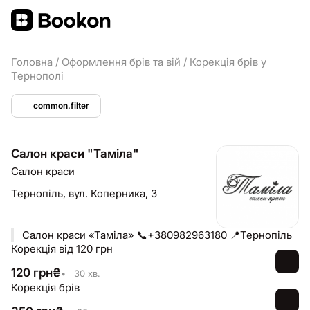
Головна
/
Оформлення брів та вій
/
Корекція брів у
Тернополі
common.filter
Салон краси "Таміла"
Салон краси
Тернопіль,
вул. Коперника, 3
Салон краси «Таміла» 📞+380982963180 📍Тернопіль
Корекція від 120 грн
120
грн
₴
•
30 хв.
Корекція брів