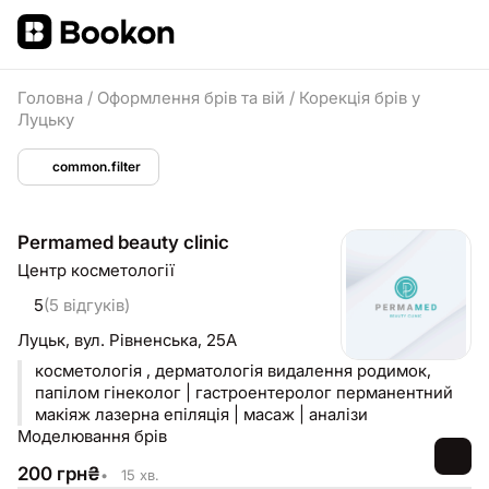
Головна
/
Оформлення брів та вій
/
Корекція брів у
Луцьку
common.filter
Permamed beauty clinic
Центр косметології
5
(5 відгуків)
Луцьк,
вул. Рівненська, 25А
косметологія , дерматологія видалення родимок,
папілом гінеколог | гастроентеролог перманентний
макіяж лазерна епіляція | масаж | аналізи
Моделювання брів
200
грн
₴
•
15 хв.