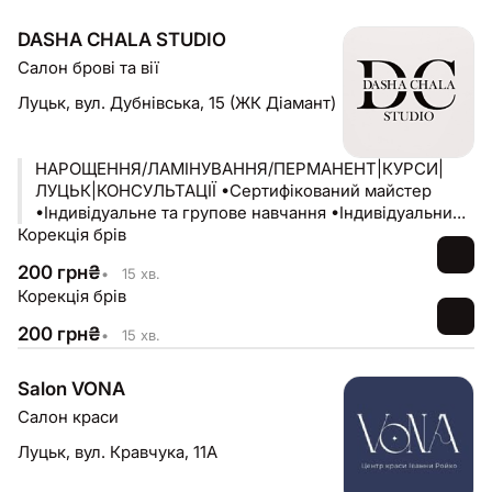
DASHA CHALA STUDIO
Салон брові та вії
Луцьк,
вул. Дубнівська, 15 (ЖК Діамант)
НАРОЩЕННЯ/ЛАМІНУВАННЯ/ПЕРМАНЕНТ|КУРСИ|
ЛУЦЬК|КОНСУЛЬТАЦІЇ •Сертифікований майстер
•Індивідуальне та групове навчання •Індивідуальний
Корекція брів
підбір нарощення за +-1год
200
грн
₴
•
15 хв.
Корекція брів
200
грн
₴
•
15 хв.
Salon VONA
Салон краси
Луцьк,
вул. Кравчука, 11А