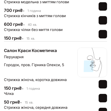
Стрижка модельна з миттям голови
700
грн
₴
•
1 година
Стрижка кінчиків з миттям голови
600
грн
₴
•
40 хв.
Стрижка чілки без миття голови
150
грн
₴
•
15 хв.
Салон Краси Косметичка
Перукарня
Городок,
пров. Гірника Олекси, 5
Стрижка жіноча, коротка довжина
150
грн
₴
•
1 година
Чілка
50
грн
₴
•
15 хв.
Стрижка жіноча, середня довжина