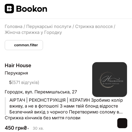
Головна
/
Перукарські послуги
/
Стрижка волосся
/
Жіноча стрижка у Городку
common.filter
Hair House
Перукарня
5
(571 відгуків)
Городок,
вул. Перемишльська, 27
АІРТАЧ | РЕКОНСТРУКЦІЯ | КЕРАТИН Зробимо колір
вживу, а не в фотошопі З нами твій блонд відросте
Безпечний вихід з чорного Перетворимо солому в
Стрижка кінчиків без миття голови
шовк
450
грн
₴
•
30 хв.