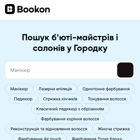
Пошук бʼюті-майстрів і
салонів у Городку
Манікюр
Лазерна епіляція
Однотонне фарбування
Педикюр
Стрижка кінчиків
Тонування волосся
Класичний педикюр з обрізанням
Фарбування коріння волосся
Реконструкція та відновлення волосся
Жіноча стрижка
Фарбування Air touch
Фарбування Тотал блонд