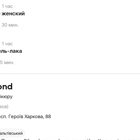
1 час
 женский
30 мин.
1 час
ель-лака
5 мин.
ond
нікюру
вов)
сп. Героїв Харкова, 88
альтівський