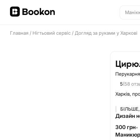
Главная
/
Нігтьовий сервіс
/
Догляд за руками у Харкові
Цирю
Перукарня
5
(58 отз
Харків,
про
БІЛЬШЕ,
Дизайн н
300
грн
•
Маникюр