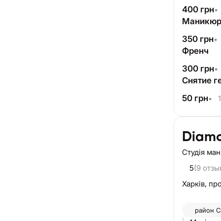
400
грн
•
Маникюр
350
грн
•
Френч
300
грн
•
Снятие г
50
грн
•
1
Diam
Студія ма
5
(9 отзы
Харків,
про
район
С