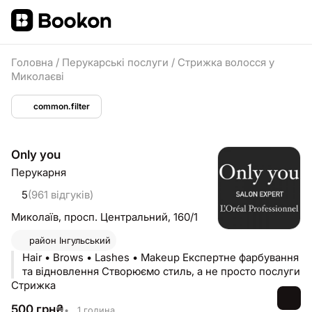
Головна
/
Перукарські послуги
/
Стрижка волосся у
Миколаєві
common.filter
Only you
Перукарня
5
(961 відгуків)
Миколаїв,
просп. Центральний, 160/1
район
Інгульський
Hair • Brows • Lashes • Makeup Експертне фарбування
та відновлення Створюємо стиль, а не просто послуги
Стрижка
500
грн
₴
•
1 година