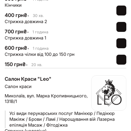
Кінчики
400
грн
₴
•
30 хв.
Стрижка довжина 2
700
грн
₴
•
1 година
Стрижка довжина 1
600
грн
₴
•
1 година
Стрижка чілки від 100 до 150 грн
150
грн
₴
•
20 хв.
Салон Краси "Leo"
Салон краси
Миколаїв,
вул. Марка Кропивницького,
131В/1
Усі види перукарських послуг Манікюр / Педікюр
Макіяж / Брови / Ламі / Нарощування вій Лазерна
епіляція Масаж / Фітодіжка
Стрижка (чоловіча)