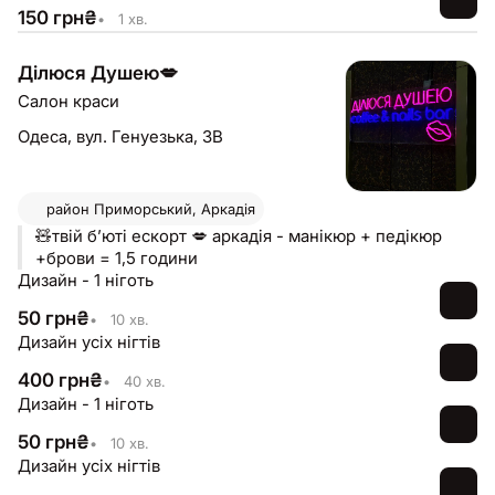
150
грн
₴
•
1 хв.
Ділюся Душею💋
Салон краси
Одеса,
вул. Генуезька, 3В
район
Приморський, Аркадія
🧸твій бʼюті ескорт 💋 аркадія - манікюр + педікюр
+брови = 1,5 години
Дизайн - 1 ніготь
50
грн
₴
•
10 хв.
Дизайн усіх нігтів
400
грн
₴
•
40 хв.
Дизайн - 1 ніготь
50
грн
₴
•
10 хв.
Дизайн усіх нігтів