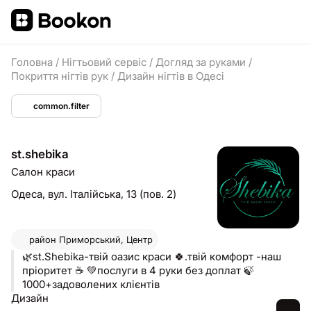
Головна
/
Нігтьовий сервіс
/
Догляд за руками
/
Покриття нігтів рук
/
Дизайн нігтів в Одесі
common.filter
st.shebika
Салон краси
Одеса,
вул. Італійська, 13 (пов. 2)
район
Приморський, Центр
🌿st.Shebika-твій оазис краси 🍀.твій комфорт -наш
пріоритет ☕️ 💚послуги в 4 руки без доплат 🍃
1000+задоволених клієнтів
Дизайн