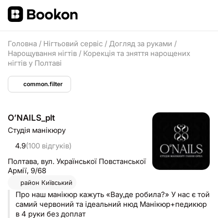
Головна
/
Нігтьовий сервіс
/
Догляд за руками
/
Нарощування нігтів
/
Корекція та зняття нарощених
нігтів у Полтаві
common.filter
OʼNAILS_plt
Студія манікюру
4.9
(100 відгуків)
Полтава,
вул. Української Повстанської
Армії, 9/68
район
Київський
Про наш манікюр кажуть «Вау,де робила?» У нас є той
самий червоний та ідеальний нюд Манікюр+педикюр
в 4 руки без доплат