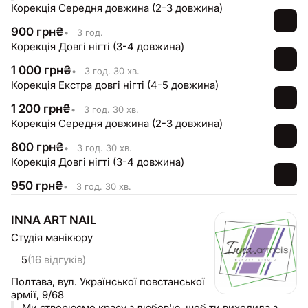
Корекція Середня довжина (2-3 довжина)
900
грн
₴
•
3 год.
Корекція Довгі нігті (3-4 довжина)
1 000
грн
₴
•
3 год. 30 хв.
Корекція Екстра довгі нігті (4-5 довжина)
1 200
грн
₴
•
3 год. 30 хв.
Корекція Середня довжина (2-3 довжина)
800
грн
₴
•
3 год. 30 хв.
Корекція Довгі нігті (3-4 довжина)
950
грн
₴
•
3 год. 30 хв.
INNA ART NAIL
Студія манікюру
5
(16 відгуків)
Полтава,
вул. Української повстанської
армії, 9/68
Ми створюємо красу з любов'ю, щоб ти виходила з