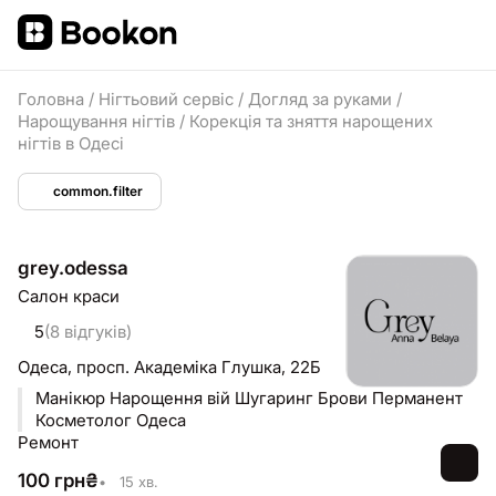
Головна
/
Нігтьовий сервіс
/
Догляд за руками
/
Нарощування нігтів
/
Корекція та зняття нарощених
нігтів в Одесі
common.filter
grey.odessa
Салон краси
5
(8 відгуків)
Одеса,
просп. Академіка Глушка, 22Б
Манікюр Нарощення вій Шугаринг Брови Перманент
Косметолог Одеса
Ремонт
100
грн
₴
•
15 хв.