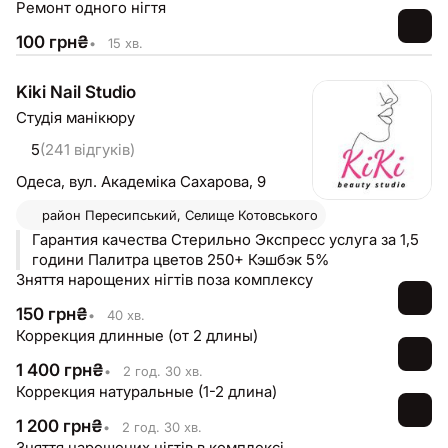
Ремонт одного нігтя
100
грн
₴
•
15 хв.
Kiki Nail Studio
Студія манікюру
5
(241 відгуків)
Одеса,
вул. Академiка Сахарова, 9
район
Пересипський, Селище Котовського
Гарантия качества Стерильно Экспресс услуга за 1,5
години Палитра цветов 250+ Кэшбэк 5%
Зняття нарощених нігтів поза комплексу
150
грн
₴
•
40 хв.
Коррекция длинные (от 2 длины)
1 400
грн
₴
•
2 год. 30 хв.
Коррекция натуральные (1-2 длина)
1 200
грн
₴
•
2 год. 30 хв.
Зняття нарощених нігтів в комплексі