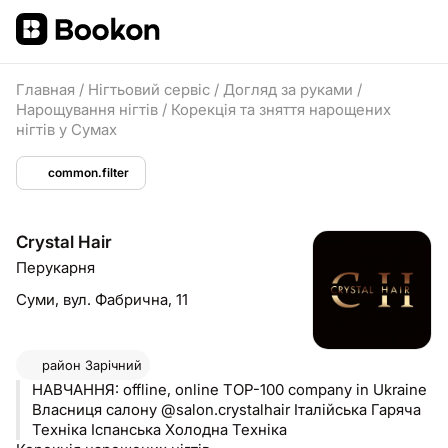
Главная
/
Нігтьовий сервіс
/
Догляд за руками
/
Нарощування нігтів
/
Корекція та зняття нарощених
нігтів у Сумах
common.filter
Сrystal Hair
Перукарня
Суми,
вул. Фабрична, 11
район
Зарічний
НАВЧАННЯ: offline, online TOP-100 company in Ukraine
Власниця салону @salon.crystalhair Італійська Гаряча
Техніка Іспанська Холодна Техніка