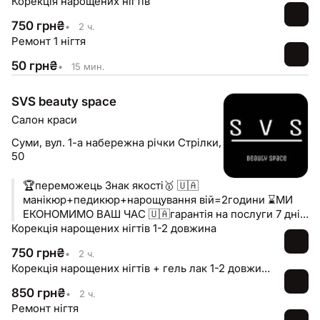
Корекція нарощених нігтів
750
грн
₴
•
2 ч.
Ремонт 1 нігтя
50
грн
₴
•
15 мин.
SVS beauty space
Салон краси
Суми,
вул. 1-а набережна річки Стрілки,
50
🏆переможець Знак якості🥇 🇺🇦
манікюр+педикюр+нарощування вій=2години ⌛️МИ
ЕКОНОМИМО ВАШ ЧАС 🇺🇦гарантія на послуги 7 днів
Корекція нарощених нігтів 1-2 довжина
🇺🇦онлайн запис ⬇️⬇️
750
грн
₴
•
2 ч.
Корекція нарощених нігтів + гель лак 1-2 довжина
850
грн
₴
•
2 ч.
Ремонт нігтя