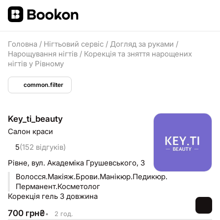
Головна
/
Нігтьовий сервіс
/
Догляд за руками
/
Нарощування нігтів
/
Корекція та зняття нарощених
нігтів у Рівному
common.filter
Key_ti_beauty
Салон краси
5
(152 відгуків)
Рівне,
вул. Академіка Грушевського, 3
Волосся.Макіяж.Брови.Манікюр.Педикюр.
Перманент.Косметолог
Корекція гель 3 довжина
700
грн
₴
•
2 год.