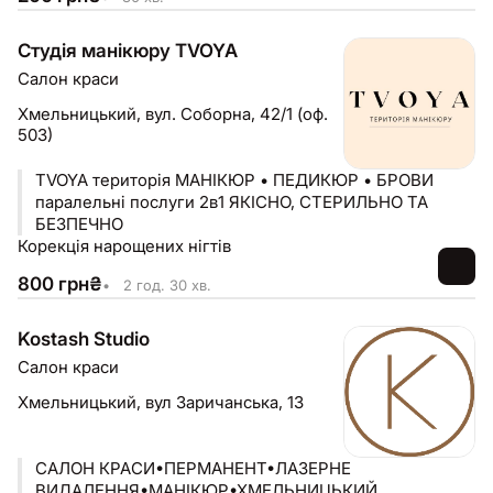
Студія манікюру TVOYA
Салон краси
Хмельницький,
вул. Соборна, 42/1 (оф.
503)
TVOYA територія МАНІКЮР • ПЕДИКЮР • БРОВИ
паралельні послуги 2в1 ЯКІСНО, СТЕРИЛЬНО ТА
БЕЗПЕЧНО
Корекція нарощених нігтів
800
грн
₴
•
2 год. 30 хв.
Kostash Studio
Салон краси
Хмельницький,
вул Заричанська, 13
САЛОН КРАСИ•ПЕРМАНЕНТ•ЛАЗЕРНЕ
ВИДАЛЕННЯ•МАНІКЮР•ХМЕЛЬНИЦЬКИЙ