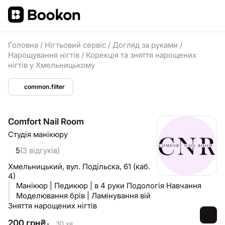
Головна
/
Нігтьовий сервіс
/
Догляд за руками
/
Нарощування нігтів
/
Корекція та зняття нарощених
нігтів у Хмельницькому
common.filter
Comfort Nail Room
Студія манікюру
5
(3 відгуків)
Хмельницький,
вул. Подільска, 61 (каб.
4)
Манікюр | Педикюр | в 4 руки Подологія Навчання
Моделювання брів | Ламінування вій
Зняття нарощених нігтів
200
грн
₴
•
30 хв.