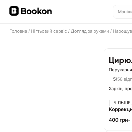
Головна
/
Нігтьовий сервіс
/
Догляд за руками
/
Нарощува
Цирю
Перукарня
5
(58 відг
Харків,
про
БІЛЬШЕ,
Коррекц
400
грн
•