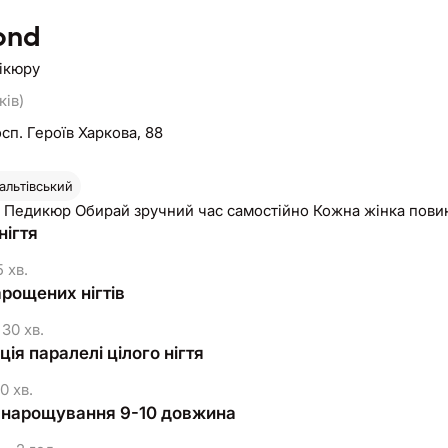
ond
нікюру
ків)
сп. Героїв Харкова, 88
альтівський
Манікюр Педикюр Обирай зручний час самостійно Кожна жінка по
нігтя
 хв.
арощених нігтів
30 хв.
ія паралелі цілого нігтя
0 хв.
 нарощування 9-10 довжина