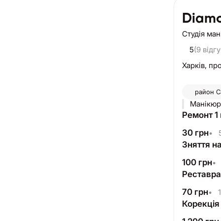
Diam
Студія ма
5
(9 відгу
Харків,
про
район
С
Ремонт 1 
30
грн
•
5
Зняття н
100
грн
•
Реставрац
70
грн
•
1
Корекція