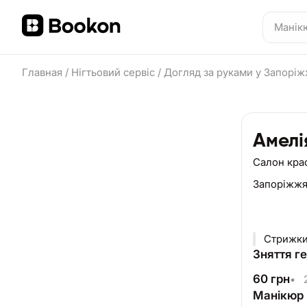
Главная
/
Нігтьовий сервіс
/
Догляд за руками у Запоріж
Амелі
Салон кра
Запоріжж
Стрижки 
Зняття г
60
грн
•
2
Манікюр 