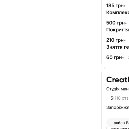
185
грн
•
Комплекс
500
грн
•
Покриття
210
грн
•
Зняття г
60
грн
•
2
Creati
Студія ма
5
(118 от
Запоріжж
район
В