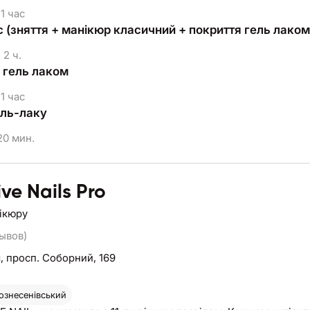
1 час
 (зняття + манікюр класичний + покриття гель лаком
2 ч.
 гель лаком
1 час
ель-лаку
0 мин.
ve Nails Pro
нікюру
зывов)
я,
просп. Соборний, 169
ознесенівський