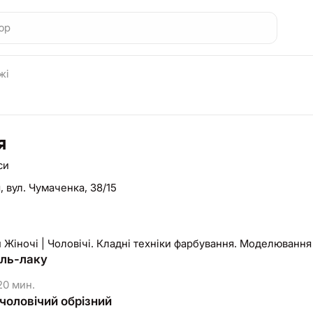
жі
я
си
я,
вул. Чумаченка, 38/15
Жіночі | Чоловічі. Кладні техніки фарбування. Моделювання 
ель-лаку
0 мин.
чоловічий обрізний