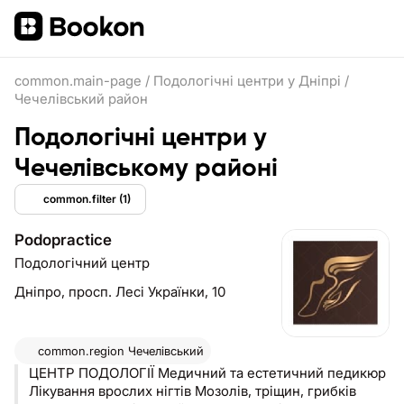
common.main-page
/
Подологічні центри у Дніпрі
/
Чечелівський район
Подологічні центри у
Чечелівському районі
common.filter
(1)
Podopractice
Подологічний центр
Дніпро,
просп. Лесі Українки, 10
common.region
Чечелівський
ЦЕНТР ПОДОЛОГІЇ Медичний та естетичний педикюр
Лікування врослих нігтів Мозолів, тріщин, грибків