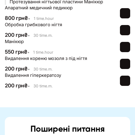
Протезування нігтьової пластини Манікюр
Апаратний медичний педикюр
800
грн
₴
•
1 time.hour
Обробка грибкового нігтя
200
грн
₴
•
30 time.m.
Манікюр
550
грн
₴
•
1 time.hour
Видалення кореню мозоля з під нігтя
200
грн
₴
•
30 time.m.
Видалення гіперкератозу
200
грн
₴
•
30 time.m.
Поширені питання