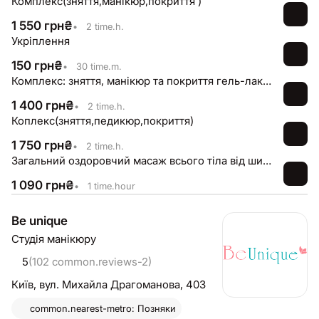
Комплекс(зняття,манікюр,покриття )
1 550
грн
₴
•
2 time.h.
Укріплення
150
грн
₴
•
30 time.m.
Комплекс: зняття, манікюр та покриття гель-лаком
1 400
грн
₴
•
2 time.h.
Коплекс(зняття,педикюр,покриття)
1 750
грн
₴
•
2 time.h.
Загальний оздоровчий масаж всього тіла від шиї до стоп(задня частина тіла) - 60 хв
1 090
грн
₴
•
1 time.hour
Be unique
Студія манікюру
5
(102 common.reviews-2)
Київ,
вул. Михайла Драгоманова, 40З
common.nearest-metro: Позняки