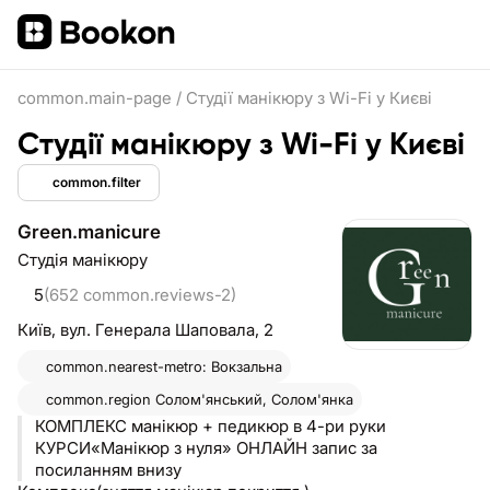
common.main-page
/
Студії манікюру з Wi-Fi у Києві
Студії манікюру з Wi-Fi у Києві
common.filter
Green.manicure
Студія манікюру
5
(652 common.reviews-2)
Київ,
вул. Генерала Шаповала, 2
common.nearest-metro: Вокзальна
common.region
Солом'янський, Солом'янка
КОМПЛЕКС манікюр + педикюр в 4-ри руки
КУРСИ«Манікюр з нуля» ОНЛАЙН запис за
посиланням внизу