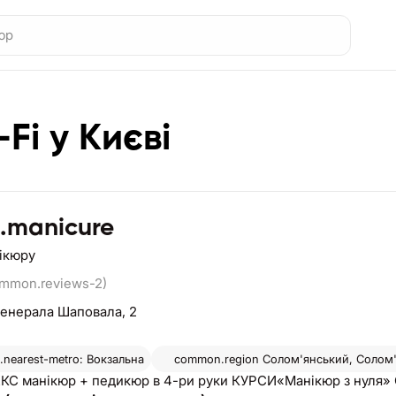
Fi у Києві
.manicure
нікюру
ommon.reviews-2)
Генерала Шаповала, 2
nearest-metro: Вокзальна
common.region
Солом'янський, Солом
С манікюр + педикюр в 4-ри руки КУРСИ«Манікюр з нуля» 