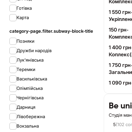
Комплекс
Готівка
1 550
грн
Карта
Укріплен
150
грн
•
category-page.filter.subway-block-title
Комплекс
Позняки
1 400
грн
Дружби народів
Коплекс(
Лук'янівська
1 750
грн
Теремки
Загальний
Васильківська
1 090
грн
Олімпійська
Чернігівська
Be un
Дарниця
Студія ма
Лівобережна
5
(102 c
Вокзальна