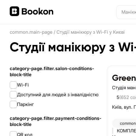
common.main-page
/
Студії манікюру з Wi-Fi у Києві
Студії манікюру з Wi-
category-page.filter.salon-conditions-
block-title
Green
Wi-Fi
Студія ма
Доступний для людей з інвалідністю
5
(652 c
Паркінг
Київ,
вул. 
category-page.filter.payment-conditions-
common.
block-title
КОМПЛЕК
QR код