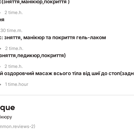
(зняття,манікюр,покриття )
•
2 time.h.
ня
30 time.m.
: зняття, манікюр та покриття гель-лаком
•
2 time.h.
зняття,педикюр,покриття)
•
2 time.h.
 оздоровчий масаж всього тіла від шиї до стоп(задня
•
1 time.hour
ique
нікюру
ommon.reviews-2)