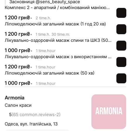
Засновниця @sens_beauty_space
Комплекс 2 - апаратний / комбінований манікюр з покриттям гель-лаку + укріплення
1 200
грн
₴
•
2 time.h.
Ліпомоделюючій загальний масаж (1 год 20 хв)
1 200
грн
₴
•
1 time.h. 30 time.m.
Лікувально-оздоровчій масаж спини та ШКЗ (50-55 хв)
1 000
грн
₴
•
1 time.hour
Лікувально-оздоровчій масаж з використанням сухих голок (50-55 хв)
1 200
грн
₴
•
1 time.hour
Ліпомоделюючій загальний масаж (50 хв)
1 000
грн
₴
•
1 time.hour
Armonia
Салон краси
5
(65 common.reviews-2)
Одеса,
вул. Італійська, 13