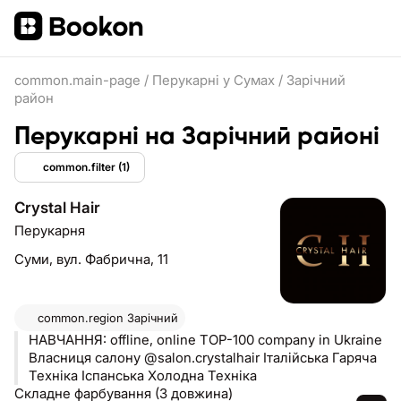
common.main-page
/
Перукарні у Сумах
/
Зарічний
район
Перукарні на Зарічний районі
common.filter
(1)
Сrystal Hair
Перукарня
Суми,
вул. Фабрична, 11
common.region
Зарічний
НАВЧАННЯ: offline, online TOP-100 company in Ukraine
Власниця салону @salon.crystalhair Італійська Гаряча
Техніка Іспанська Холодна Техніка
Складне фарбування (3 довжина)