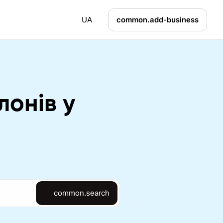
UA
common.add-business
лонів у
common.search