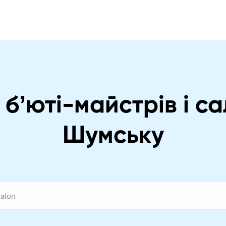
бʼюті-майстрів і са
Шумську