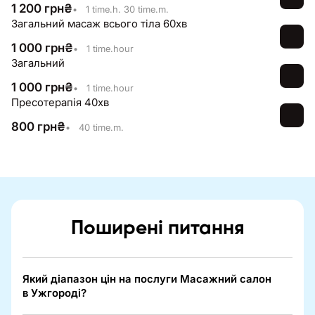
1 200
грн
₴
•
1 time.h. 30 time.m.
Загальний масаж всього тіла 60хв
1 000
грн
₴
•
1 time.hour
Загальний
1 000
грн
₴
•
1 time.hour
Пресотерапія 40хв
800
грн
₴
•
40 time.m.
Поширені питання
Який діапазон цін на послуги Масажний салон
в Ужгороді?