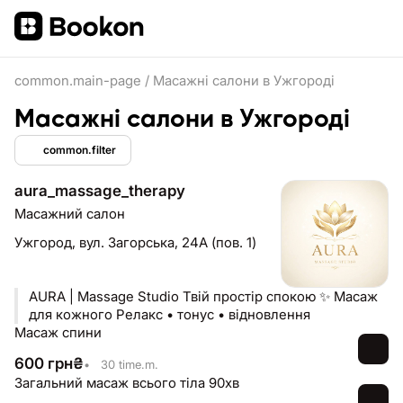
common.main-page
/
Масажні салони в Ужгороді
Масажні салони в Ужгороді
common.filter
aura_massage_therapy
Масажний салон
Ужгород,
вул. Загорська, 24А (пов. 1)
AURA | Massage Studio Твій простір спокою ✨ Масаж
для кожного Релакс • тонус • відновлення
Масаж спини
600
грн
₴
•
30 time.m.
Загальний масаж всього тіла 90хв