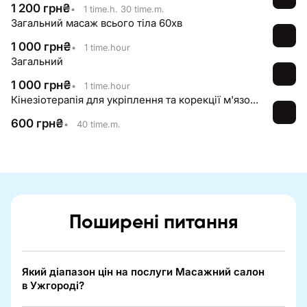
1 200
грн
₴
•
1 time.h. 30 time.m.
Загальний масаж всього тіла 60хв
1 000
грн
₴
•
1 time.hour
Загальний
1 000
грн
₴
•
1 time.hour
Кінезіотерапія для укріплення та корекції м'язового корсету 40хв
600
грн
₴
•
40 time.m.
Поширені питання
Який діапазон цін на послуги Масажний салон
в Ужгороді?