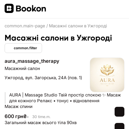
common.main-page
/
Масажні салони в Ужгороді
Масажні салони в Ужгороді
common.filter
aura_massage_therapy
Масажний салон
Ужгород,
вул. Загорська, 24А (пов. 1)
AURA | Massage Studio Твій простір спокою ✨ Масаж
для кожного Релакс • тонус • відновлення
Масаж спини
600
грн
₴
•
30 time.m.
Загальний масаж всього тіла 90хв