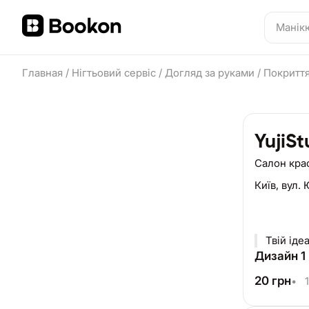
Главная
/
Нігтьовий сервіс
/
Догляд за руками
/
Покриття
YujiSt
Салон кра
Київ,
вул. 
Твій іде
Дизайн 1 
20
грн
•
1