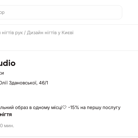
 нігтів рук
/
Дизайн нігтів у Києві
udio
си
Юлії Здановської, 46/1
альний образ в одному місці🤍 -15% на першу послугу
нігтя
0 мин.