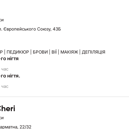
си
п. Європейського Союзу, 43Б
 | ПЕДИКЮР | БРОВИ | ВІЇ | МАКІЯЖ | ДЕПІЛЯЦІЯ
го нігтя
 час
го нігтя.
 час
heri
си
Гарматна, 22/32