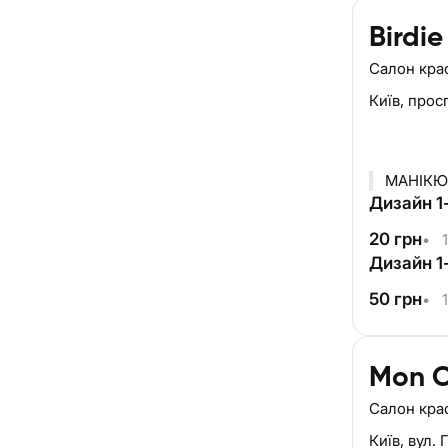
Birdie
Салон кра
Київ,
прос
МАНІКЮР
Дизайн 1-
20
грн
•
1
Дизайн 1-
50
грн
•
1
Mon C
Салон кра
Київ,
вул. 