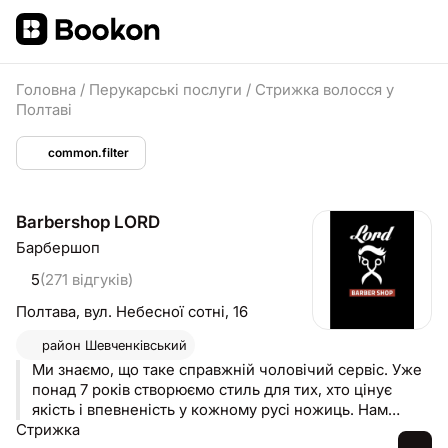
Головна
/
Перукарські послуги
/
Стрижка волосся у
Полтаві
common.filter
Barbershop LORD
Барбершоп
5
(271 відгуків)
Полтава,
вул. Небесної сотні, 16
район
Шевченківський
Ми знаємо, що таке справжній чоловічий сервіс. Уже
понад 7 років створюємо стиль для тих, хто цінує
якість і впевненість у кожному русі ножиць. Нам
Стрижка
довірили свій образ понад 7 000 клієнтів — і кожен із