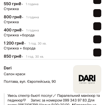
них повертається за результатом, який говорить сам
550
грн
₴
•
1 година
за себе. Тут стрижка — це більше, ніж послуга. Це
Стрижка
частина твого стилю.
800
грн
₴
•
1 година
Стрижка
400
грн
₴
•
1 година
Стрижка +борода
1 200
грн
₴
•
1 год. 30 хв.
Стрижка + борода
850
грн
₴
•
1 год. 30 хв.
Dari
Салон краси
Полтава,
вул. Європейська, 90
Увесь спектр бьюті послуг🪄 Паралельний манікюр та
педикюр💛 ⠀ Запис за номером 099 343 97 83 Для
скарг 0952106799 Щодня 9:00-20:00 📍Європейська,