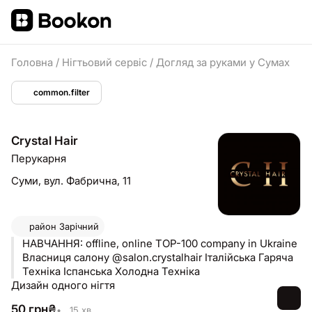
Головна
/
Нігтьовий сервіс
/
Догляд за руками у Сумах
common.filter
Сrystal Hair
Перукарня
Суми,
вул. Фабрична, 11
район
Зарічний
НАВЧАННЯ: offline, online TOP-100 company in Ukraine
Власниця салону @salon.crystalhair Італійська Гаряча
Техніка Іспанська Холодна Техніка
Дизайн одного нігтя
50
грн
₴
•
15 хв.