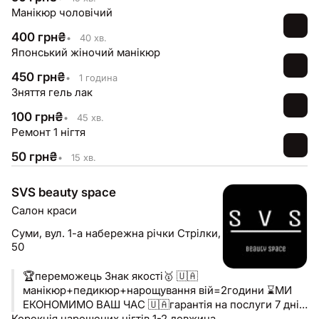
Манікюр чоловічий
400
грн
₴
•
40 хв.
Японський жіночий манікюр
450
грн
₴
•
1 година
Зняття гель лак
100
грн
₴
•
45 хв.
Ремонт 1 нігтя
50
грн
₴
•
15 хв.
SVS beauty space
Салон краси
Суми,
вул. 1-а набережна річки Стрілки,
50
🏆переможець Знак якості🥇 🇺🇦
манікюр+педикюр+нарощування вій=2години ⌛️МИ
ЕКОНОМИМО ВАШ ЧАС 🇺🇦гарантія на послуги 7 днів
Корекція нарощених нігтів 1-2 довжина
🇺🇦онлайн запис ⬇️⬇️