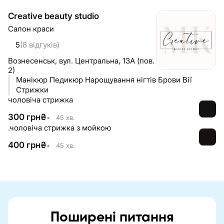
Creative beauty studio
Салон краси
5
(8 відгуків)
Вознесенськ,
вул. Центральна, 13А (пов.
2)
Манікюр Педикюр Нарощування нігтів Брови Вії
Стрижки
чоловіча стрижка
300
грн
₴
•
45 хв.
.чоловіча стрижка з мойкою
400
грн
₴
•
45 хв.
Поширені питання