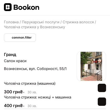
Головна
/
Перукарські послуги
/
Стрижка волосся
/
Чоловіча стрижка у Вознесенську
common.filter
Гранд
Салон краси
Вознесенськ,
вул. Соборності, 55/1
Чоловіча стрижка (машинка)
300
грн
₴
•
30 хв.
Чоловіча стрижка: ножиці + машинка
400
грн
₴
•
30 хв.