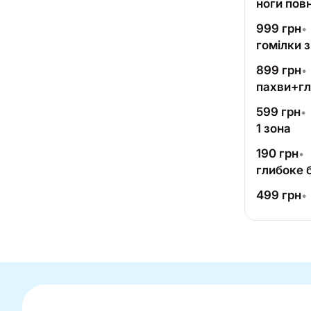
ноги пов
999
грн
•
гомілки 
899
грн
•
пахви+гли
599
грн
•
1 зона
190
грн
•
глибоке 
499
грн
•