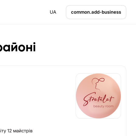
UA
common.add-business
районі
и в Польщі 9 салонів по світу 12 майстрів