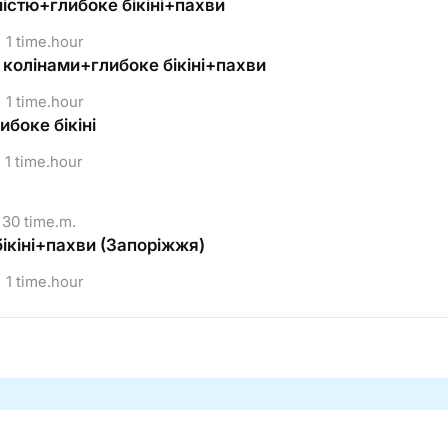
ністю+глибоке бікіні+пахви
1 time.hour
з колінами+глибоке бікіні+пахви
1 time.hour
боке бікіні
1 time.hour
30 time.m.
бікіні+пахви (Запоріжжя)
1 time.hour