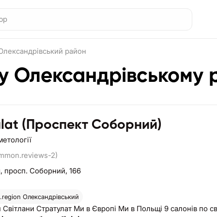
Олександрівський район
 у Олександрівському 
ulat (Проспект Соборний)
метології
ommon.reviews-2)
я,
просп. Соборний, 166
region
Олександрівський
Кабінети Світлани Стратулат Ми в Європі М