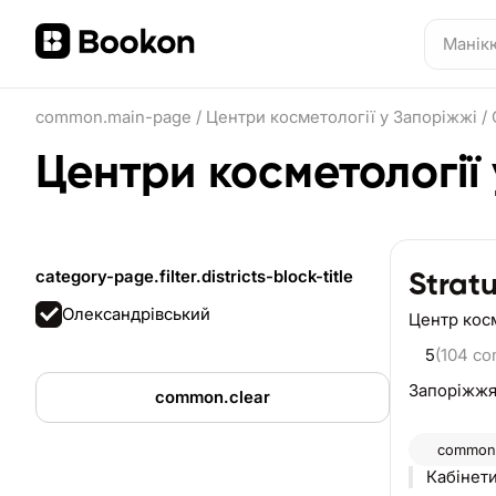
common.main-page
/
Центри косметології у Запоріжжі
/
Центри косметології
category-page.filter.districts-block-title
Strat
Олександрівський
Центр кос
5
(104 c
Запоріжж
common.clear
common.