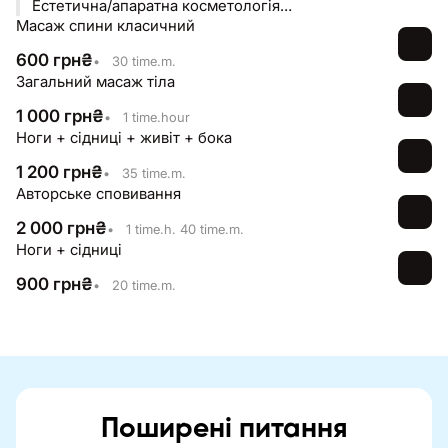
Естетична/апаратна косметологія
Масаж спини класичний
ПрацюємоТОПовими техніками
600
грн
₴
•
30 time.m.
Загальний масаж тіла
1 000
грн
₴
•
1 time.hour
Ноги + сідниці + живіт + бока
1 200
грн
₴
•
35 time.m.
Авторське сповивання
2 000
грн
₴
•
1 time.h. 40 time.m.
Ноги + сідниці
900
грн
₴
•
20 time.m.
Поширені питання