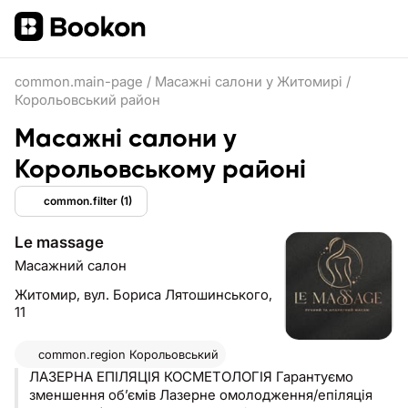
common.main-page
/
Масажні салони у Житомирі
/
Корольовський район
Масажні салони у
Корольовському районі
common.filter
(1)
Le massage
Масажний салон
Житомир,
вул. Бориса Лятошинського,
11
common.region
Корольовський
ЛАЗЕРНА ЕПІЛЯЦІЯ КОСМЕТОЛОГІЯ Гарантуємо
зменшення об’ємів Лазерне омолодження/епіляція