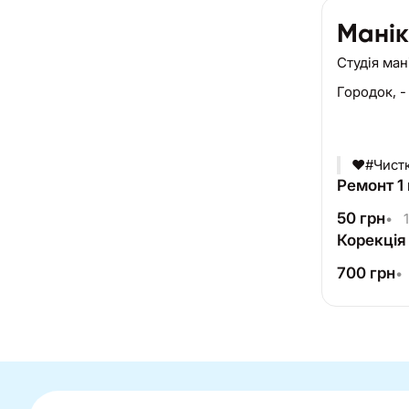
Мані
Студія ма
Городок,
-
❤#Чистк
Ремонт 1 
50
грн
•
1
Корекція
700
грн
•