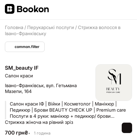
Головна
/
Перукарські послуги
/
Стрижка волосся в
Івано-Франківську
common.filter
SM_beauty IF
Салон краси
Івано-Франківськ,
вул. Гетьмана
Мазепи, 164
Салон краси ІФ | Війки | Косметолог | Манікюр |
Педикюр | Брови BEAUTY CHECK UP | Premium care
Послуги в 4 руки: манікюр + педикюр/ брови
Стрижка жіноча на рівний зріз
Педикюр + ламінування вій ІФ/ЖК Липки, вул. Мазепи,
164.
700
грн
₴
•
1 година