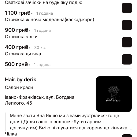
Святкові зачіски на будь яку подію
1 100
грн
₴
•
1 година
Стрижка жіноча модельна(каскад.каре)
900
грн
₴
•
1 година
Стрижка чілки
400
грн
₴
•
30 хв.
Стрижка дитяча
500
грн
₴
•
1 година
Hair.by.derik
Салон краси
Івано-Франківськ,
вул. Богдана
Лепкого, 45
Мене звати Яна Якшо ми з вами зустрілися-то це
доля) Доля вашого волосся-бути гарним і
доглянутим) Вмію піклуватися від кореня до кінчика.
Чілка
Спеціалізуюся на комплексному підході і в першу