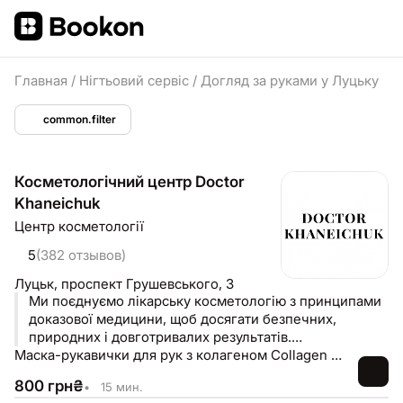
Главная
/
Нігтьовий сервіс
/
Догляд за руками у Луцьку
common.filter
Косметологічний центр Doctor
Khaneichuk
Центр косметології
5
(382 отзывов)
Луцьк,
проспект Грушевського, 3
Ми поєднуємо лікарську косметологію з принципами
доказової медицини, щоб досягати безпечних,
природних і довготривалих результатів.
Індивідуальний підхід, сучасні методики та турбота
Маска-рукавички для рук з колагеном Collagen Handmask
про здоров'я шкіри — основа нашої роботи.
800
грн
₴
•
15 мин.