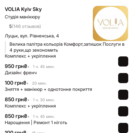
VOLIA Kyiv Sky
Студія манікюру
5
(146 отзывов)
Луцьк,
вул. Рівненська, 4
Велика палітра кольорів Комфорт,затишок Послуги в
4 руки,що зекономить
Комплекс + укріплення
950
грн
₴
•
1 ч. 45 мин.
Дизайн: френч
100
грн
₴
•
20 мин.
Зняття + манікюр + однотонне покриття
850
грн
₴
•
1 ч. 30 мин.
Комплекс + укріплення
850
грн
₴
•
1 ч. 45 мин.
Нарощення | Ремонт 1 ніготь
100
грн
₴