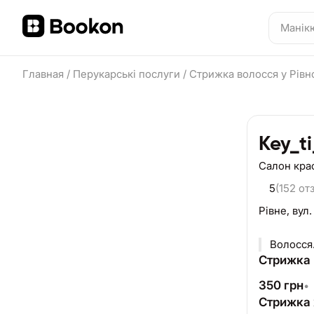
Главная
/
Перукарські послуги
/
Стрижка волосся у Рівн
Key_t
Салон кра
5
(152 от
Рівне,
вул.
Волосся
Стрижка 
350
грн
•
Стрижка 