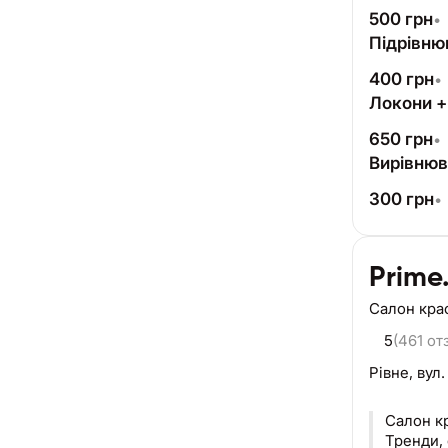
500
грн
•
Підрівню
400
грн
•
Локони +
650
грн
•
Вирівнюв
300
грн
•
Prime
Салон кра
5
(461 от
Рівне,
вул.
Салон краси|Фа