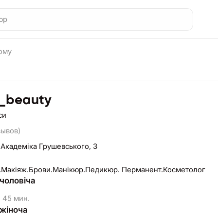
ому
i_beauty
си
зывов)
 Академіка Грушевського, 3
.Макіяж.Брови.Манікюр.Педикюр. Перманент.Косметолог
чоловіча
45 мин.
жіноча