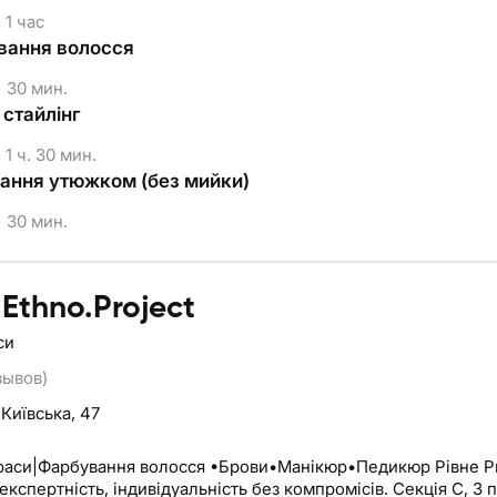
1 час
вання волосся
30 мин.
 стайлінг
1 ч. 30 мин.
ання утюжком (без мийки)
30 мин.
.Ethno.Project
си
зывов)
 Київська, 47
рбування волосся •Брови•Манікюр•Педикюр Рівне Prime.Ethno.Project — салон, що змінює правила гри.
Тренди, експертність, індивідуальність без компром