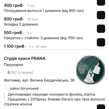
400
грн
₴
•
1 час
Полірування волосся 1 довжина (від 800 грн)
800
грн
₴
•
40 мин.
Укладка 2 довжина
550
грн
₴
•
3 ч.
Накрутка + стайлінг 3 довжина (від 1100 грн)
1 100
грн
₴
•
3 ч. 30 мин.
Студія краси PRANA
Перукарня
5
(162 отзывов)
Житомир,
вул. Велика Бердичівська, 36
район
Богунський
Дипломовані перукарі-колористи @osika_marina
Працюємо з 2013року Знаємо багато про твоє волосся
стрижка жіноча