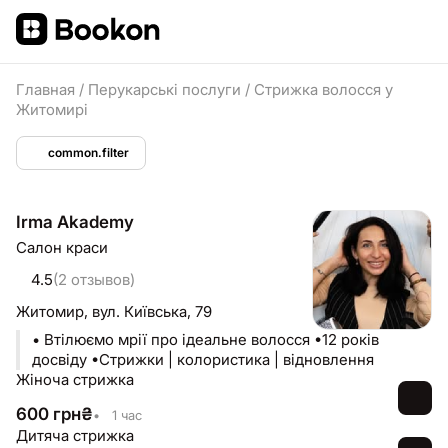
Главная
/
Перукарські послуги
/
Стрижка волосся у
Житомирі
common.filter
Irma Akademy
Салон краси
4.5
(2 отзывов)
Житомир,
вул. Київська, 79
• Втілюємо мрії про ідеальне волосся •12 років
досвіду •Стрижки | колористика | відновлення
Жіноча стрижка
600
грн
₴
•
1 час
Дитяча стрижка