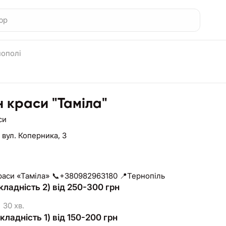
нополі
 краси "Таміла"
си
,
вул. Коперника, 3
раси «Таміла» 📞+380982963180 📍Тернопіль
ладність 2) від 250-300 грн
30 хв.
кладність 1) від 150-200 грн