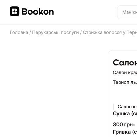
Головна
/
Перукарські послуги
/
Стрижка волосся у Тер
Салон
Салон кра
Тернопіль
Салон к
Сушка (ск
300
грн
•
Гривка (с