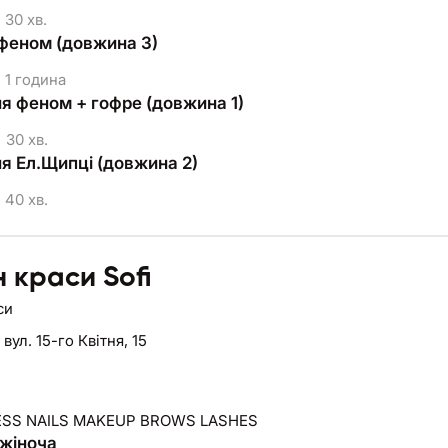
30 хв.
феном (довжина 3)
1 година
я феном + гофре (довжина 1)
30 хв.
я Ел.Щипці (довжина 2)
40 хв.
 краси Sofi
си
,
вул. 15-го Квітня, 15
ESS NAILS MAKEUP BROWS LASHES
жіноча