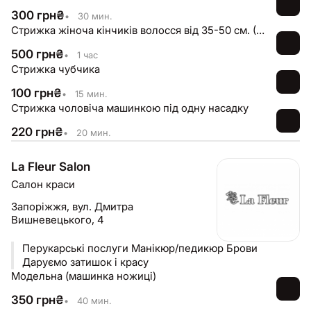
300
грн
₴
•
30 мин.
Стрижка жіноча кінчиків волосся від 35-50 см. (Нижче лопаток/До талії)
500
грн
₴
•
1 час
Стрижка чубчика
100
грн
₴
•
15 мин.
Стрижка чоловіча машинкою під одну насадку
220
грн
₴
•
20 мин.
La Fleur Salon
Салон краси
Запоріжжя,
вул. Дмитра
Вишневецького, 4
Перукарські послуги Манікюр/педикюр Брови
Даруємо затишок і красу
Модельна (машинка ножиці)
350
грн
₴
•
40 мин.