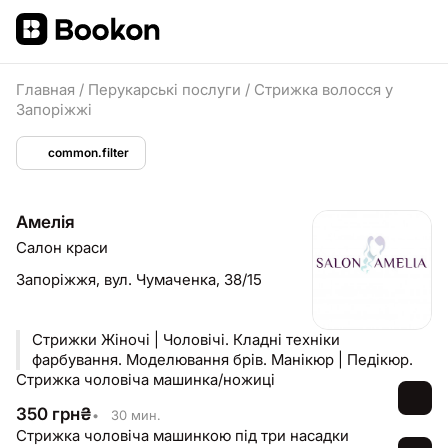
Главная
/
Перукарські послуги
/
Стрижка волосся у
Запоріжжі
common.filter
Амелія
Салон краси
Запоріжжя,
вул. Чумаченка, 38/15
Стрижки Жіночі | Чоловічі. Кладні техніки
фарбування. Моделювання брів. Манікюр | Педікюр.
Стрижка чоловіча машинка/ножиці
350
грн
₴
•
30 мин.
Стрижка чоловіча машинкою під три насадки