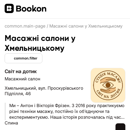
common.main-page
/
Масажні салони у Хмельницькому
Масажні салони у
Хмельницькому
common.filter
Світ на дотик
Масажний салон
Хмельницький,
вул. Проскурівського
Підпілля, 46
Ми – Антон і Вікторія Фрізен. З 2016 року практикуємо
різні техніки масажу, постійно їх об’єднуючи та
експериментуємо. Наша історія розпочалась під час
Спина
спільного навчання в Генічеському медичному
закладі на спеціальному курсі для людей з вадами