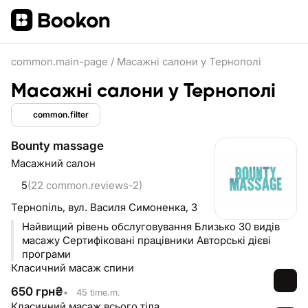
common.main-page
/
Масажні салони у Тернополі
Масажні салони у Тернополі
common.filter
Bounty massage
Масажний салон
5
(22 common.reviews-2)
Тернопіль,
вул. Василя Симоненка, 3
Найвищий рівень обслуговування Близько 30 видів
масажу Сертифіковані працівники Авторські дієві
програми
Класичний масаж спини
650
грн
₴
•
45 time.m.
Класичний масаж всього тіла