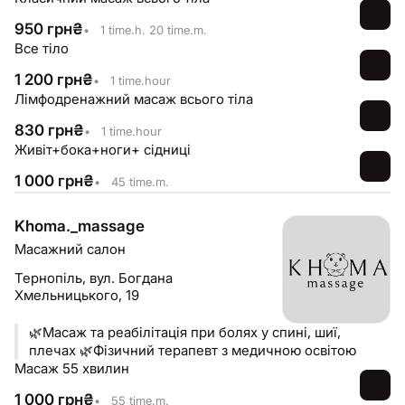
950
грн
₴
•
1 time.h. 20 time.m.
Все тіло
1 200
грн
₴
•
1 time.hour
Лімфодренажний масаж всього тіла
830
грн
₴
•
1 time.hour
Живіт+бока+ноги+ сідниці
1 000
грн
₴
•
45 time.m.
Khoma._massage
Масажний салон
Тернопіль,
вул. Богдана
Хмельницького, 19
🌿Масаж та реабілітація при болях у спині, шиї,
плечах 🌿Фізичний терапевт з медичною освітою
Масаж 55 хвилин
1 000
грн
₴
•
55 time.m.