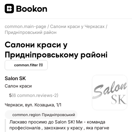
common.main-page
/
Салони краси у Черкасах
/
Придніпровський район
Салони краси у
Придніпровському районі
common.filter
(1)
Salon SK
Салон краси
5
(6 common.reviews-2)
Черкаси,
вул. Козацька, 1/1
common.region
Придніпровський
Ласкаво просимо до Salon SK! Ми - команда
професіоналів , закоханих у красу , яка прагне