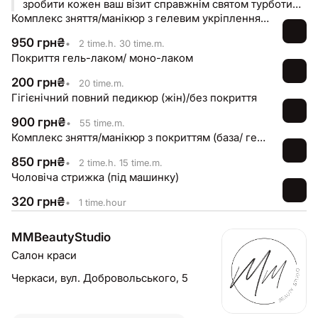
зробити кожен ваш візит справжнім святом турботи
про себе
Комплекс зняття/манікюр з гелевим укріпленням /покриттям-довжина S-M (не складна корекція)
950
грн
₴
•
2 time.h. 30 time.m.
Покриття гель-лаком/ моно-лаком
200
грн
₴
•
20 time.m.
Гігієнічний повний педикюр (жін)/без покриття
900
грн
₴
•
55 time.m.
Комплекс зняття/манікюр з покриттям (база/ гель- лак/ однотон/Spa- догляд)
850
грн
₴
•
2 time.h. 15 time.m.
Чоловіча стрижка (під машинку)
320
грн
₴
•
1 time.hour
MMBeautyStudio
Салон краси
Черкаси,
вул. Добровольського, 5