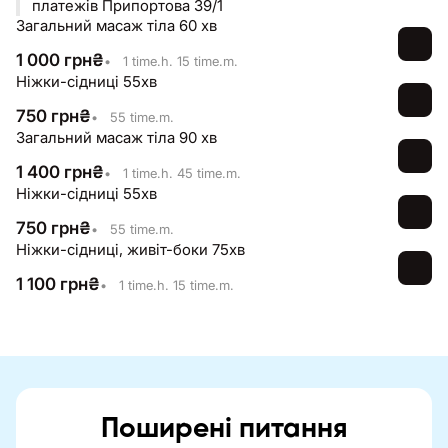
платежів Припортова 39/1
Загальний масаж тіла 60 хв
1 000
грн
₴
•
1 time.h. 15 time.m.
Ніжки-сідниці 55хв
750
грн
₴
•
55 time.m.
Загальний масаж тіла 90 хв
1 400
грн
₴
•
1 time.h. 45 time.m.
Ніжки-сідниці 55хв
750
грн
₴
•
55 time.m.
Ніжки-сідниці, живіт-боки 75хв
1 100
грн
₴
•
1 time.h. 15 time.m.
Поширені питання