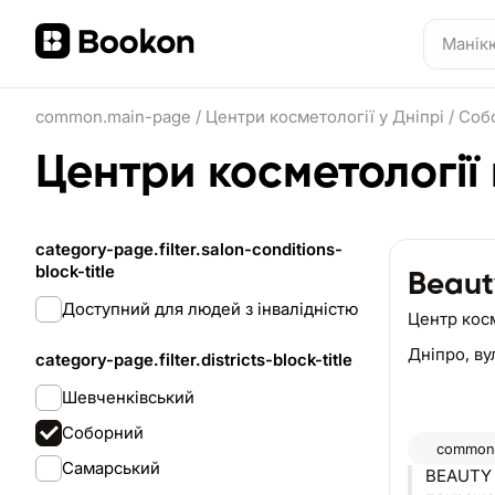
common.main-page
/
Центри косметології у Дніпрі
/
Соб
Центри косметології
category-page.filter.salon-conditions-
block-title
Beaut
Доступний для людей з інвалідністю
Центр кос
Дніпро,
ву
category-page.filter.districts-block-title
Шевченківський
Соборний
common.
Самарський
BEAUTY 