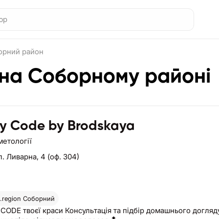
орний район
 на Соборному районі
y Code by Brodskaya
метології
л. Ливарна, 4 (оф. 304)
region
Соборний
CODE твоєї краси Консультація та підбір домашнього догляд