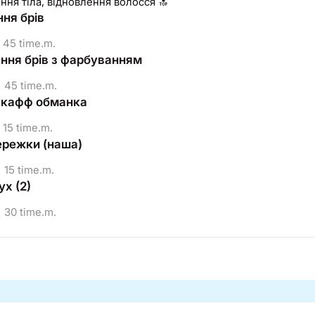
ня тіла, відновлення волосся 🔝
ня брів
45 time.m.
ння брів з фарбуванням
45 time.m.
 кафф обманка
15 time.m.
ережки (наша)
15 time.m.
ух (2)
30 time.m.