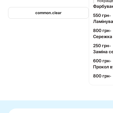
покращен
Фарбуван
common.clear
550
грн
•
Ламінува
800
грн
•
Сережка
250
грн
•
Заміна с
600
грн
•
Прокол в
800
грн
•