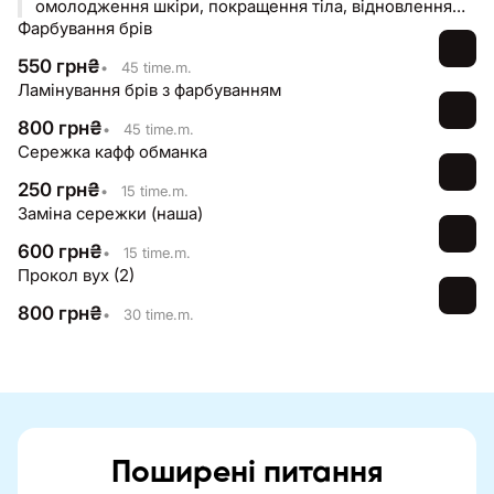
омолодження шкіри, покращення тіла, відновлення
Фарбування брів
волосся 🔝
550
грн
₴
•
45 time.m.
Ламінування брів з фарбуванням
800
грн
₴
•
45 time.m.
Сережка кафф обманка
250
грн
₴
•
15 time.m.
Заміна сережки (наша)
600
грн
₴
•
15 time.m.
Прокол вух (2)
800
грн
₴
•
30 time.m.
Поширені питання