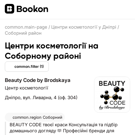
common.main-page
/
Центри косметології у Дніпрі
/
Соборний район
Центри косметології на
Соборному районі
common.filter
(1)
Beauty Code by Brodskaya
Центр косметології
Дніпро,
вул. Ливарна, 4 (оф. 304)
common.region
Соборний
BEAUTY CODE твоєї краси Консультація та підбір
домашнього догляду 🫶 Професійні бренди для