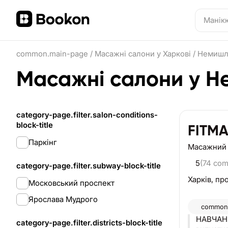
common.main-page
/
Масажні салони у Харкові
/
Немишл
Масажні салони у Н
category-page.filter.salon-conditions-
block-title
FITM
Паркінг
Масажний
5
(74 co
category-page.filter.subway-block-title
Харків,
про
Московський проспект
Ярослава Мудрого
common.
НАВЧАНН
category-page.filter.districts-block-title