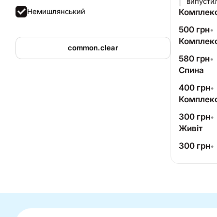
випустил
Немишлянський
Комплекс
500
грн
•
Комплекс 
common.clear
580
грн
•
Спина
400
грн
•
Комплекс
300
грн
•
Живіт
300
грн
•