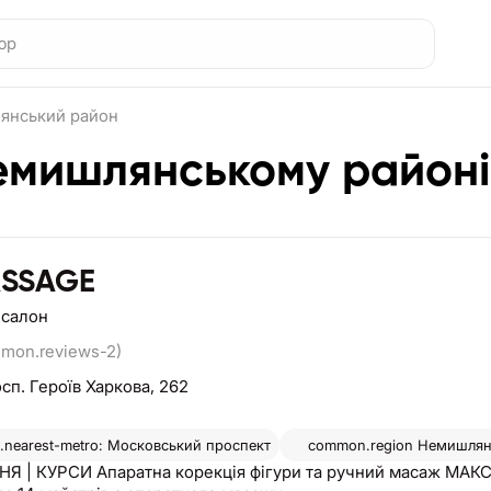
янський район
емишлянському районі
ASSAGE
 салон
mmon.reviews-2)
сп. Героїв Харкова, 262
nearest-metro: Московський проспект
common.region
Немишлян
Я | КУРСИ Апаратна корекція фігури та ручний масаж МА