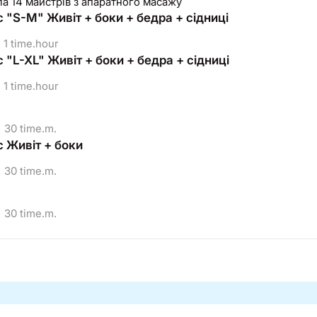
а 14 майстрів з апаратного масажу
 "S-M" Живіт + боки + бедра + сідниці
1 time.hour
"L-XL" Живіт + боки + бедра + сідниці
1 time.hour
30 time.m.
 Живіт + боки
30 time.m.
30 time.m.